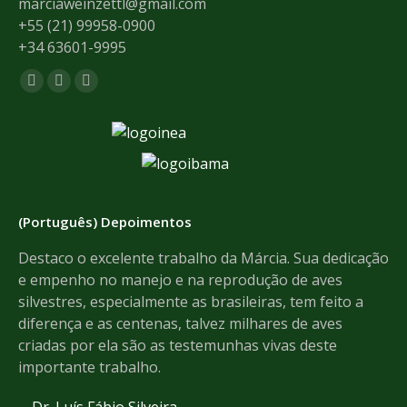
marciaweinzettl@gmail.com
+55 (21) 99958-0900
+34 63601-9995
Find us on:
Facebook
Mail
Whatsapp
page
page
page
opens
opens
opens
in
in
in
new
new
new
window
window
window
(Português) Depoimentos
de
Destaco o excelente trabalho da Márcia. Sua dedicação
Th
e empenho no manejo e na reprodução de aves
pr
e
silvestres, especialmente as brasileiras, tem feito a
an
dos
diferença e as centenas, talvez milhares de aves
We
criadas por ela são as testemunhas vivas deste
importante trabalho.
Dr. Luís Fábio Silveira