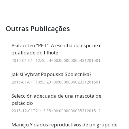
Outras Publicações
Psitacideo “PET”. A escolha da espécie e
qualidade do filhote
2016-01-01T12:46:54+00:000000005431201501
Jak si Vybrat Papouska Spolecníka?
2016-01-01T10:53:23+00:000000002331201501
Selección adecuada de una mascota de
psitácido
2015-12-01T21:13:35+00:000000003531201512
Manejo Y dados reproductivos de un grupo de