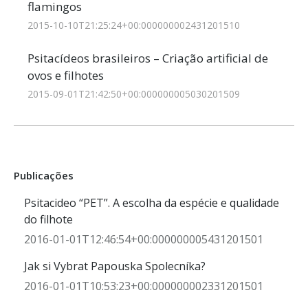
flamingos
2015-10-10T21:25:24+00:000000002431201510
Psitacídeos brasileiros – Criação artificial de
ovos e filhotes
2015-09-01T21:42:50+00:000000005030201509
Publicações
Psitacideo “PET”. A escolha da espécie e qualidade
do filhote
2016-01-01T12:46:54+00:000000005431201501
Jak si Vybrat Papouska Spolecníka?
2016-01-01T10:53:23+00:000000002331201501