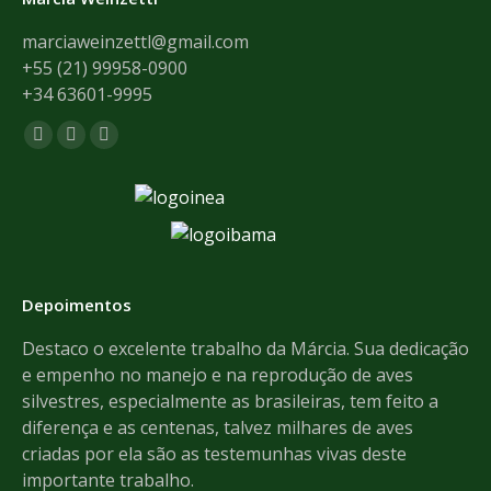
marciaweinzettl@gmail.com
+55 (21) 99958-0900
+34 63601-9995
Encontre-nos em:
Facebook
Mail
Whatsapp
page
page
page
opens
opens
opens
in
in
in
new
new
new
window
window
window
Depoimentos
de
Destaco o excelente trabalho da Márcia. Sua dedicação
Th
e empenho no manejo e na reprodução de aves
pr
e
silvestres, especialmente as brasileiras, tem feito a
an
dos
diferença e as centenas, talvez milhares de aves
We
criadas por ela são as testemunhas vivas deste
importante trabalho.