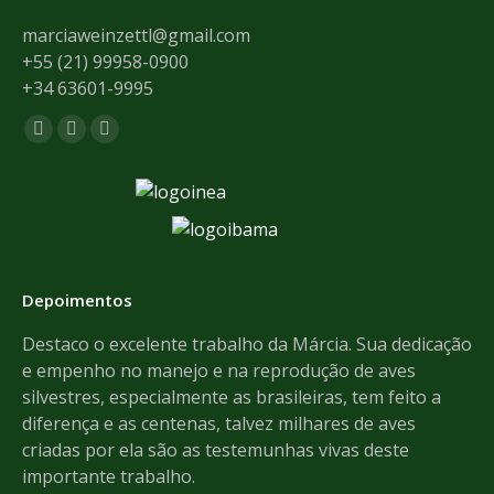
marciaweinzettl@gmail.com
+55 (21) 99958-0900
+34 63601-9995
Encontre-nos em:
Facebook
Mail
Whatsapp
page
page
page
opens
opens
opens
in
in
in
new
new
new
window
window
window
Depoimentos
de
Destaco o excelente trabalho da Márcia. Sua dedicação
Th
e empenho no manejo e na reprodução de aves
pr
e
silvestres, especialmente as brasileiras, tem feito a
an
dos
diferença e as centenas, talvez milhares de aves
We
criadas por ela são as testemunhas vivas deste
importante trabalho.