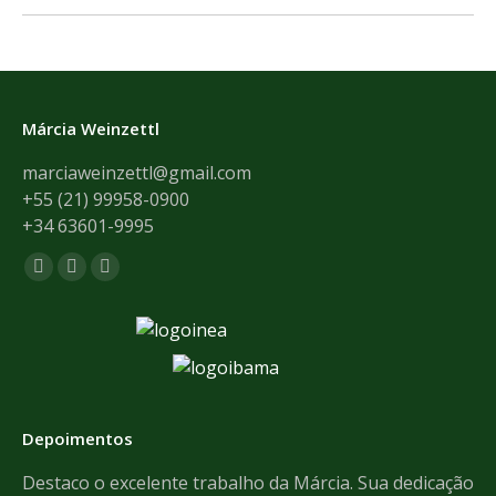
Márcia Weinzettl
marciaweinzettl@gmail.com
+55 (21) 99958-0900
+34 63601-9995
Encontre-nos em:
Facebook
Mail
Whatsapp
page
page
page
opens
opens
opens
in
in
in
new
new
new
window
window
window
Depoimentos
de
Destaco o excelente trabalho da Márcia. Sua dedicação
Th