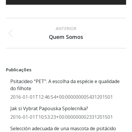
Navegação
ANTERIOR
do
Quem Somos
Álbum
anterior:
Álbum
Publicações
Psitacideo “PET”. A escolha da espécie e qualidade
do filhote
2016-01-01T12:46:54+00:000000005431201501
Jak si Vybrat Papouska Spolecníka?
2016-01-01T10:53:23+00:000000002331201501
Selección adecuada de una mascota de psitácido