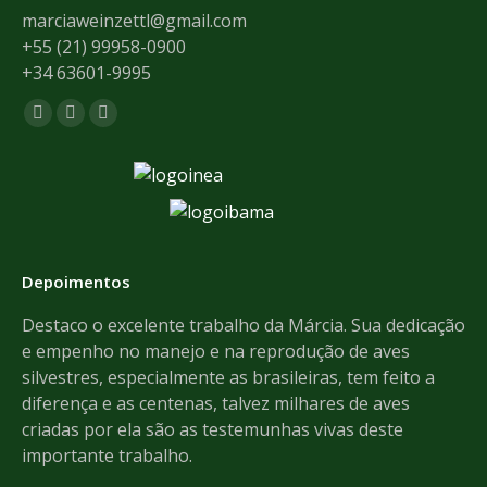
marciaweinzettl@gmail.com
+55 (21) 99958-0900
+34 63601-9995
Encontre-nos em:
Facebook
Mail
Whatsapp
page
page
page
opens
opens
opens
in
in
in
new
new
new
window
window
window
Depoimentos
de
Destaco o excelente trabalho da Márcia. Sua dedicação
Th
e empenho no manejo e na reprodução de aves
pr
e
silvestres, especialmente as brasileiras, tem feito a
an
dos
diferença e as centenas, talvez milhares de aves
We
criadas por ela são as testemunhas vivas deste
importante trabalho.