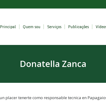
Quem sou
Serviços
Publicações
Vídeos
Vendas
Principal
Quem sou
Serviços
Publicações
Vídeo
Donatella Zanca
 un placer tenerte como responsable tecnica en Papagai