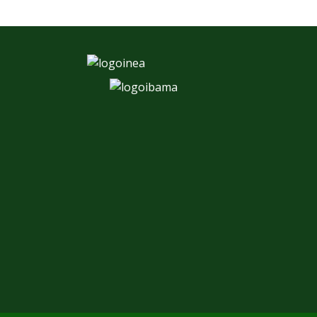
ndo, fue un
Os seus escritos na nosa publicación, mostran
cnica en
ser de grande utilidade para os nosos lectores.
As suas pautas son seguidas por muitos deles
con excelente resultado. Os seus artigos son
incluso recomendados entre os criadores nas
gaios
redes sociales. Sempre estamos esperando as
suas notas con impacencia pra ser publicadas
Ricardo Sobrino
Coeditor de Aviornis Internacional
Ibérica