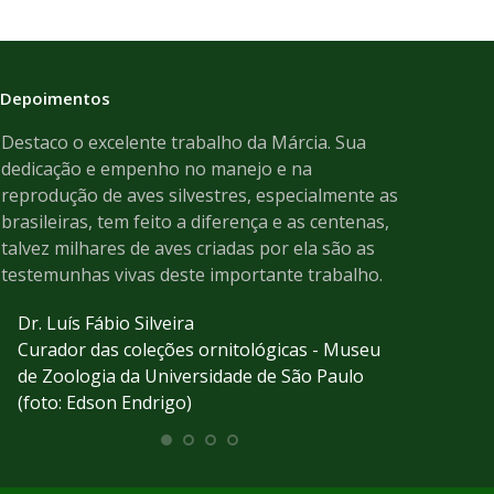
Depoimentos
Destaco o excelente trabalho da Márcia. Sua
The epitome
dedicação e empenho no manejo e na
as professi
reprodução de aves silvestres, especialmente as
biology an
brasileiras, tem feito a diferença e as centenas,
describe Ma
talvez milhares de aves criadas por ela são as
Tony Silv
testemunhas vivas deste importante trabalho.
Ornitholo
Dr. Luís Fábio Silveira
books jus
Curador das coleções ornitológicas - Museu
articles, 
de Zoologia da Universidade de São Paulo
(foto: Edson Endrigo)